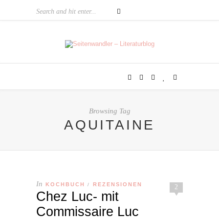
Browsing Tag
AQUITAINE
In
KOCHBUCH
REZENSIONEN
/
2
Chez Luc- mit
Commissaire Luc