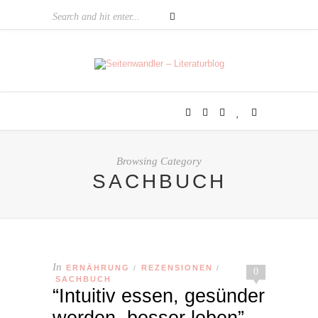
Browsing Category
SACHBUCH
In
ERNÄHRUNG
REZENSIONEN
/
/
0
SACHBUCH
“Intuitiv essen, gesünder