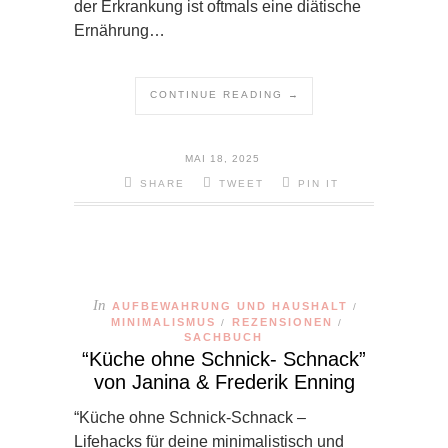
der Erkrankung ist oftmals eine diätische
Ernährung…
CONTINUE READING →
MAI 18, 2025
SHARE
TWEET
PIN IT
In
AUFBEWAHRUNG UND HAUSHALT
/
MINIMALISMUS
REZENSIONEN
/
/
SACHBUCH
“Küche ohne Schnick- Schnack”
von Janina & Frederik Enning
“Küche ohne Schnick-Schnack –
Lifehacks für deine minimalistisch und