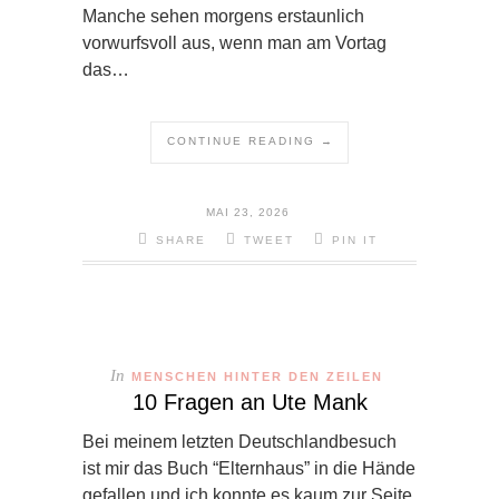
Manche sehen morgens erstaunlich
vorwurfsvoll aus, wenn man am Vortag
das…
CONTINUE READING →
MAI 23, 2026
SHARE
TWEET
PIN IT
In
MENSCHEN HINTER DEN ZEILEN
10 Fragen an Ute Mank
Bei meinem letzten Deutschlandbesuch
ist mir das Buch “Elternhaus” in die Hände
gefallen und ich konnte es kaum zur Seite