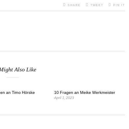
SHARE
TWEET
PIN IT
Might Also Like
gen an Timo Hörske
10 Fragen an Meike Werkmeister
April 1, 2023