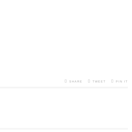
SHARE
TWEET
PIN IT