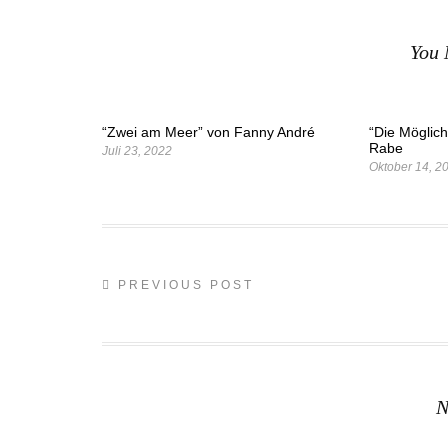
You 
“Zwei am Meer” von Fanny André
“Die Möglich
Rabe
Juli 23, 2022
Oktober 14, 2
PREVIOUS POST
N