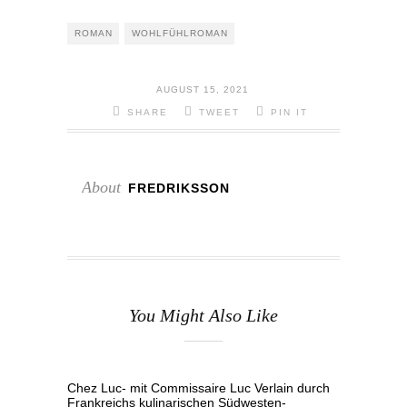
ROMAN
WOHLFÜHLROMAN
AUGUST 15, 2021
SHARE
TWEET
PIN IT
About
FREDRIKSSON
You Might Also Like
Chez Luc- mit Commissaire Luc Verlain durch
Frankreichs kulinarischen Südwesten-