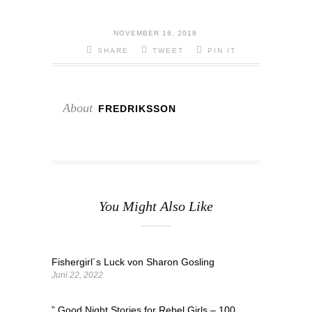
NOVEMBER 16, 2018
SHARE
TWEET
PIN IT
About
FREDRIKSSON
You Might Also Like
Fishergirl´s Luck von Sharon Gosling
Juni 22, 2022
” Good Night Stories for Rebel Girls – 100