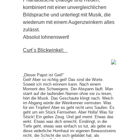
kombiniert mit einer unvergleichlichen
Bildsprache und unterlegt mit Musik, die
wiederum mit einem Augenzwinkern alles
zulässt.
Absolut lohnenswert!
Curt´s Blickwinkel:
„Dieser Papst ist Geil!“
Geil! Aber so richtig geil! Das sind die Worte.
Soweit ich mich erinnern kann. Nach einem
Moment des Schweigens. Der Abspann läuft. Man
starrt auf die laufenden Namen ohne sie zu lesen,
hört die Musik. Das Geschaute klingt nach. Weich
im Abgang würde der Weinkenner vermuten. Was
für ein Tropfen! Aber es geht nicht ums Saufen. Es
geht um ein Stück Fernsehen. Aber Holla! Was für
Stück! Ein geiles Zeug. Und geil meint: Etwas das
wirkt. Etwas was dich erreicht. Eindringt, in die
Tiefe geht, etwas was einfach so tut, als gebe es
diese widerliche Hornhaut im eigenen Bewusstseins
nicht, die Schicht die sich gebildet hat, als