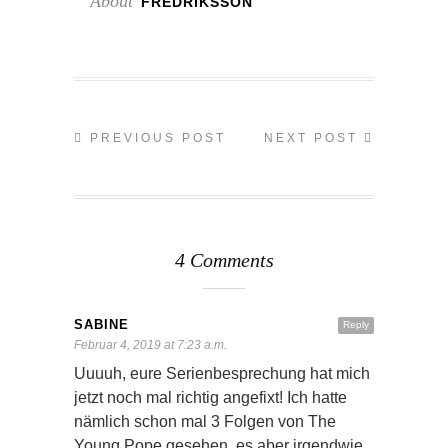
About
FREDRIKSSON
PREVIOUS POST
NEXT POST
4 Comments
SABINE
Reply
Februar 4, 2019 at 7:23 a.m.
Uuuuh, eure Serienbesprechung hat mich
jetzt noch mal richtig angefixt! Ich hatte
nämlich schon mal 3 Folgen von The
Young Pope gesehen, es aber irgendwie