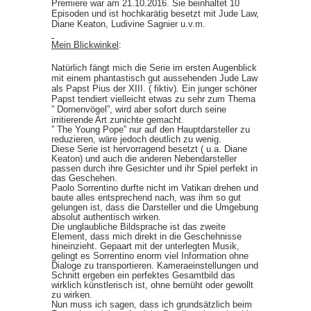
Premiere war am 21.10.2016. Sie beinhaltet 10
Episoden und ist hochkarätig besetzt mit Jude Law,
Diane Keaton, Ludivine Sagnier u.v.m.
Mein Blickwinkel
:
Natürlich fängt mich die Serie im ersten Augenblick
mit einem phantastisch gut aussehenden Jude Law
als Papst Pius der XIII. ( fiktiv). Ein junger schöner
Papst tendiert vielleicht etwas zu sehr zum Thema
” Dornenvögel”, wird aber sofort durch seine
irritierende Art zunichte gemacht.
” The Young Pope” nur auf den Hauptdarsteller zu
reduzieren, wäre jedoch deutlich zu wenig.
Diese Serie ist hervorragend besetzt ( u.a. Diane
Keaton) und auch die anderen Nebendarsteller
passen durch ihre Gesichter und ihr Spiel perfekt in
das Geschehen.
Paolo Sorrentino durfte nicht im Vatikan drehen und
baute alles entsprechend nach, was ihm so gut
gelungen ist, dass die Darsteller und die Umgebung
absolut authentisch wirken.
Die unglaubliche Bildsprache ist das zweite
Element, dass mich direkt in die Geschehnisse
hineinzieht. Gepaart mit der unterlegten Musik,
gelingt es Sorrentino enorm viel Information ohne
Dialoge zu transportieren. Kameraeinstellungen und
Schnitt ergeben ein perfektes Gesamtbild das
wirklich künstlerisch ist, ohne bemüht oder gewollt
zu wirken.
Nun muss ich sagen, dass ich grundsätzlich beim