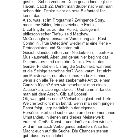
gestellt. Schon verloren. Denn genau hier liegt der
Haken. Catch 22. Denkt man drüber nach- ist man
schon drin. Denke nicht an rosa Elefanten! Ihr
kennt das.
Also, was ist im Programm? Zwingende Story,
magische Bilder, fein gezeichnete Erotik,
Erzählrhythmus auf den Punkt, Dialoge mit
philosophischer Tiefe,- seid Matthew
McConaugheys einsamer Vorstellung als „Rust
Cohle“ in „True Detective“ wieder mal eine Perle –
Protagonisten und Statisten mit
Gesichtslandschaften zum Niederknien, – perfekte
Musikauswahl. Aber, und genau hier beginnt das
Dilemma, es sind nicht die Details. Es ist das
Ganze. Findet ein Chirurg die Schönheit, während
er die Selbige zerschneidet? Wohl kaum. Ist nicht
ein Meisterwerk nur als solches zu bezeichnen,
wenn sich alle Teile auf zauberhafte Art zu einem
Ganzen fügen? Aber wie beschreibt man einen
Zauber? Ja, also irgendwie…. Und rumms, landet
man auf dem Arsch. Gib auf Looser!
Ok, was gibt es noch? Vielschichtigkeit und Tiefe.
Welche Schicht man betritt, wenn man dem jungen
Papst folgt, liegt natürlich in der eigenen
Persönlichkeit und sicher auch an den momentanen
Umständen, in denen uns dieses Meisterwerk
erreicht. Große Kunst – und darüber reden wir hier,-
wird immer auch Verborgenes anbieten. Also los.
Macht euch auf die Suche. Die Chancen stehen
gut, dass es sich lohnt.