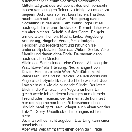
automatischer Schutz vor dieser verdammten
Mittelmäßigkeit des Schauens, des sich berieseln
lassen von lausigem Talent, zu fahrig, zu müde, zu
bequem. Ach, was soll es. Lass laufen. Fastfood
macht auch satt …und wie! Aber genug davon.
Sorrentino ist das egal. Dem Young Pope ist es
auch egal. Ein sturer Drecksack. Kommt daher wie
ein alter Meister. Scheiß auf das Genre. Es geht
um die alten Themen. Macht, Liebe, Vergebung,
Verführung, Hingabe, Verrat, Selbstaufgabe,
Heiligkeit und Niedertracht und natürlich nie
endende Spekulation über das Wirken Gottes. Also
Mystik und davon ohne Ende. Da passen dann
auch die alten Meister.
Allein das Serien-Intro – eine Gnade. „All along the
Watchtower“ als Titelsong. Neu arrangiert von
Devlin. Eine exzellente Wahl. Wir dürfen nicht
vergessen, wir sind im Vatikan. Mauern wohin das
Auge blickt. Symbolik das die Heide wackelt. Jude
Law sieht aus wie die blühende Sünde. Der letzte
Blick in die Kamera, – ein Augenzwinkern. Ein: –
gleich werde ich es denen besorgen und dir mein
Freund oder Freundin, der du meinst du könntest
hier der allgemeinen Intimität beiwohnen ohne
wirklich beteiligt zu sein, kriegst auch einen vor den
Latz.“ – Sorry. Unbefleckte Empfängnis ist hier
nicht.
Ja, man will es nicht zugeben. Das Ding kann einen
anschießen.
Aber was verdammt trifft einen denn da? Frage