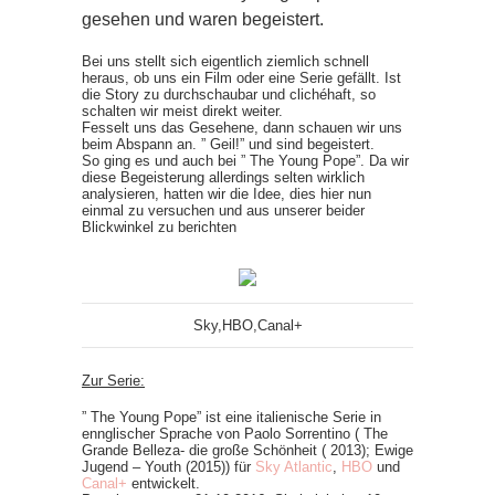
gesehen und waren begeistert.
Bei uns stellt sich eigentlich ziemlich schnell
heraus, ob uns ein Film oder eine Serie gefällt. Ist
die Story zu durchschaubar und clichéhaft, so
schalten wir meist direkt weiter.
Fesselt uns das Gesehene, dann schauen wir uns
beim Abspann an. ” Geil!” und sind begeistert.
So ging es und auch bei ” The Young Pope”. Da wir
diese Begeisterung allerdings selten wirklich
analysieren, hatten wir die Idee, dies hier nun
einmal zu versuchen und aus unserer beider
Blickwinkel zu berichten
Sky,HBO,Canal+
Zur Serie:
” The Young Pope” ist eine italienische Serie in
ennglischer Sprache von Paolo Sorrentino ( The
Grande Belleza- die große Schönheit ( 2013); Ewige
Jugend – Youth (2015)) für
Sky Atlantic
,
HBO
und
Canal+
entwickelt.