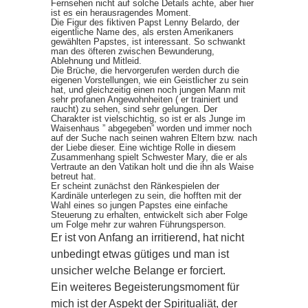
Fernsehen nicht auf solche Details achte, aber hier
ist es ein herausragendes Moment.
Die Figur des fiktiven Papst Lenny Belardo, der
eigentliche Name des, als ersten Amerikaners
gewählten Papstes, ist interessant. So schwankt
man des öfteren zwischen Bewunderung,
Ablehnung und Mitleid.
Die Brüche, die hervorgerufen werden durch die
eigenen Vorstellungen, wie ein Geistlicher zu sein
hat, und gleichzeitig einen noch jungen Mann mit
sehr profanen Angewohnheiten ( er trainiert und
raucht) zu sehen, sind sehr gelungen. Der
Charakter ist vielschichtig, so ist er als Junge im
Waisenhaus ” abgegeben” worden und immer noch
auf der Suche nach seinen wahren Eltern bzw. nach
der Liebe dieser. Eine wichtige Rolle in diesem
Zusammenhang spielt Schwester Mary, die er als
Vertraute an den Vatikan holt und die ihn als Waise
betreut hat.
Er scheint zunächst den Ränkespielen der
Kardinäle unterlegen zu sein, die hofften mit der
Wahl eines so jungen Papstes eine einfache
Steuerung zu erhalten, entwickelt sich aber Folge
um Folge mehr zur wahren Führungsperson.
Er ist von Anfang an irritierend, hat nicht
unbedingt etwas gütiges und man ist
unsicher welche Belange er forciert.
Ein weiteres Begeisterungsmoment für
mich ist der Aspekt der Spiritualiät, der