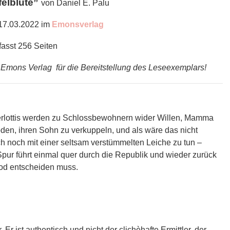
elblüte”
von Daniel E. Palu
17.03.2022 im
Emonsverlag
asst 256 Seiten
Emons Verlag für die Bereitstellung des Leseexemplars!
e Berlottis werden zu Schlossbewohnern wider Willen, Mamma
den, ihren Sohn zu verkuppeln, und als wäre das nicht
 noch mit einer seltsam verstümmelten Leiche zu tun –
pur führt einmal quer durch die Republik und wieder zurück
Tod entscheiden muss.
. Er ist authentisch und nicht der clichèhafte Ermittler, der