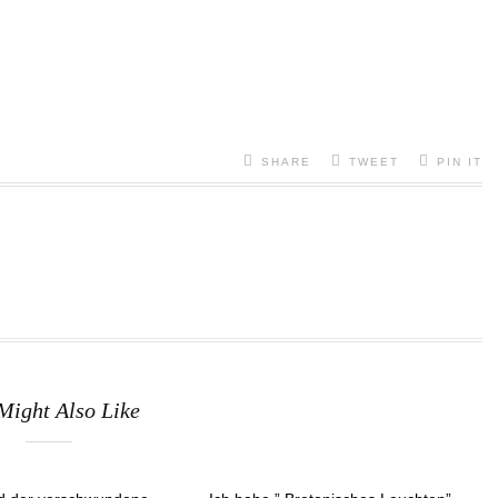
SHARE
TWEET
PIN IT
Might Also Like