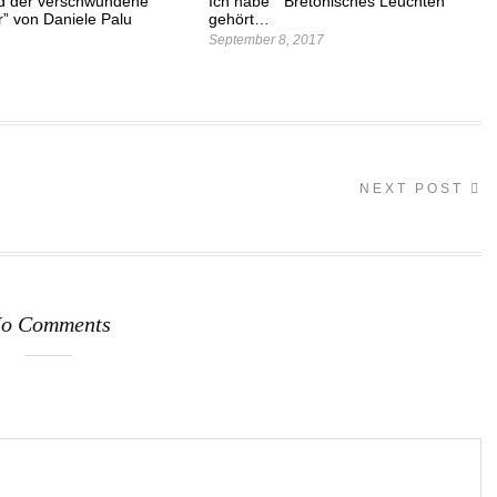
d der verschwundene
Ich habe ” Bretonisches Leuchten”
r” von Daniele Palu
gehört…
September 8, 2017
NEXT POST
o Comments