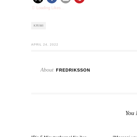
Loading Likes...
KRIMI
APRIL 24, 2022
About
FREDRIKSSON
You 