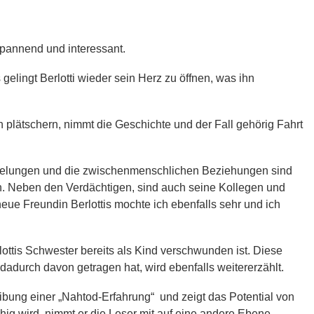
spannend und interessant.
gelingt Berlotti wieder sein Herz zu öffnen, was ihn
plätschern, nimmt die Geschichte und der Fall gehörig Fahrt
 gelungen und die zwischenmenschlichen Beziehungen sind
en. Neben den Verdächtigen, sind auch seine Kollegen und
 neue Freundin Berlottis mochte ich ebenfalls sehr und ich
lottis Schwester bereits als Kind verschwunden ist. Diese
dadurch davon getragen hat, wird ebenfalls weitererzählt.
ibung einer „Nahtod-Erfahrung“ und zeigt das Potential von
chig wird, nimmt er die Leser mit auf eine andere Ebene.