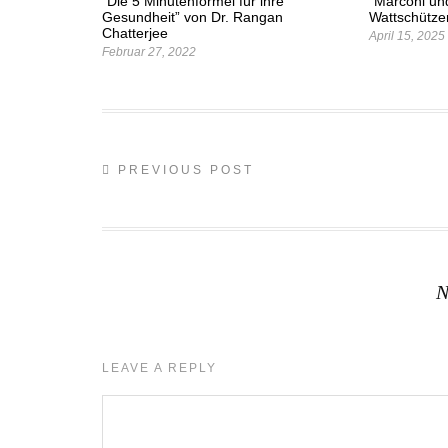
“Die 5 Minutenformel für ihre
“Marconi un
Gesundheit” von Dr. Rangan
Wattschütze
Chatterjee
April 15, 2025
Februar 27, 2022
PREVIOUS POST
N
LEAVE A REPLY