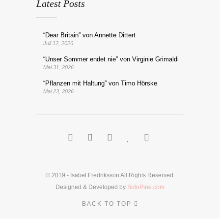
Latest Posts
“Dear Britain” von Annette Dittert
Juli 12, 2026
“Unser Sommer endet nie” von Virginie Grimaldi
Mai 31, 2026
“Pflanzen mit Haltung” von Timo Hörske
Mai 23, 2026
© 2019 - Isabel Fredriksson All Rights Reserved.
Designed & Developed by
SoloPine.com
BACK TO TOP