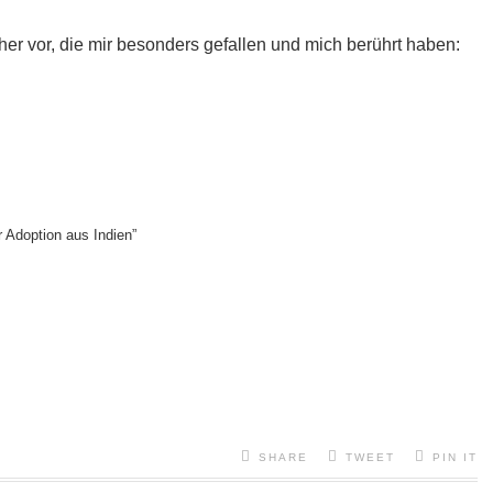
her vor, die mir besonders gefallen und mich berührt haben:
r Adoption aus Indien”
SHARE
TWEET
PIN IT